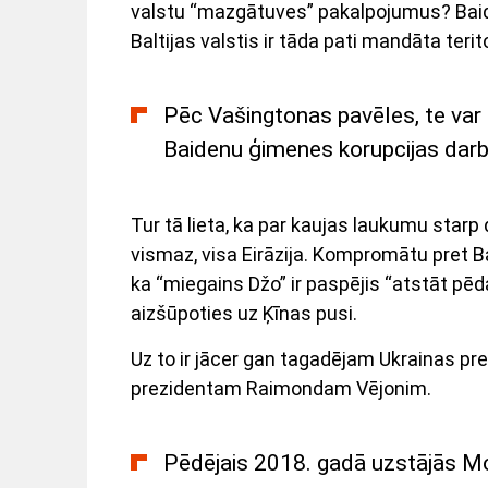
valstu “mazgātuves” pakalpojumus? Baid
Baltijas valstis ir tāda pati mandāta terito
Pēc Vašingtonas pavēles, te var
Baidenu ģimenes korupcijas darbī
Tur tā lieta, ka par kaujas laukumu starp
vismaz, visa Eirāzija. Kompromātu pret 
ka “miegains Džo” ir paspējis “atstāt pēd
aizšūpoties uz Ķīnas pusi.
Uz to ir jācer gan tagadējam Ukrainas p
prezidentam Raimondam Vējonim.
Pēdējais 2018. gadā uzstājās M