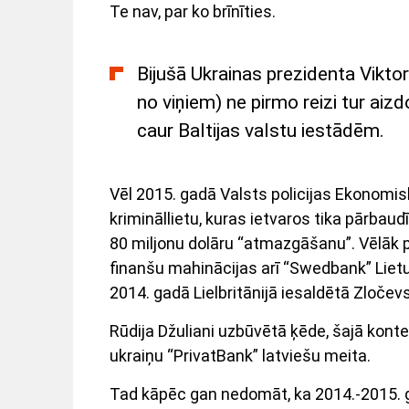
Te nav, par ko brīnīties.
Bijušā Ukrainas prezidenta Viktor
no viņiem) ne pirmo reizi tur aiz
caur Baltijas valstu iestādēm.
Vēl 2015. gadā Valsts policijas Ekonomi
krimināllietu, kuras ietvaros tika pārbau
80 miljonu dolāru “atmazgāšanu”. Vēlāk p
finanšu mahinācijas arī “Swedbank” Liet
2014. gadā Lielbritānijā iesaldētā Zločev
Rūdija Džuliani uzbūvētā ķēde, šajā kontek
ukraiņu “PrivatBank” latviešu meita.
Tad kāpēc gan nedomāt, ka 2014.-2015. 