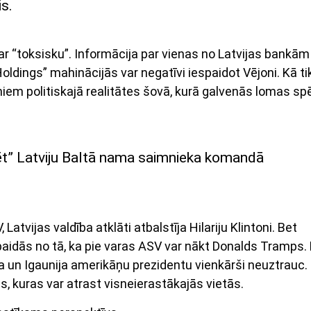
is.
ar “toksisku”. Informācija par vienas no Latvijas bankām
dings” mahinācijās var negatīvi iespaidot Vējoni. Kā ti
ņiem politiskajā realitātes šovā, kurā galvenās lomas sp
zēt” Latviju Baltā nama saimnieka komandā
tvijas valdība atklāti atbalstīja Hilariju Klintoni. Bet
s baidās no tā, ka pie varas ASV var nākt Donalds Tramps.
etuva un Igaunija amerikāņu prezidentu vienkārši neuztrauc.
 kuras var atrast visneierastākajās vietās.