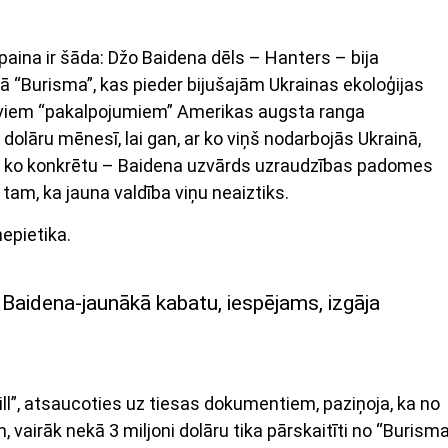
aina ir šāda: Džo Baidena dēls – Hanters – bija
“Burisma”, kas pieder bijušajām Ukrainas ekoloģijas
aviem “pakalpojumiem” Amerikas augsta ranga
lāru mēnesī, lai gan, ar ko viņš nodarbojās Ukrainā,
ar ko konkrētu – Baidena uzvārds uzraudzības padomes
 tam, ka jauna valdība viņu neaiztiks.
nepietika.
Baidena-jaunākā kabatu, iespējams, izgāja
l”, atsaucoties uz tiesas dokumentiem, paziņoja, ka no
, vairāk nekā 3 miljoni dolāru tika pārskaitīti no “Burisma