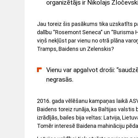
organizētājs ir Nikolajs Zločevsk
Jau toreiz šis pasākums tika uzskatīts p
dalību “Rosemont Seneca” un “Burisma Hol
viņš nekļūst par vienu no otrā plāna varo
Tramps, Baidens un Zelenskis?
Vienu var apgalvot droši: “saud
negrasās.
2016. gada vēlēšanu kampaņas laikā ASV, La
Baidens toreiz runāja, ka Baltijas valsti
izrādījās, bailes bija veltas: Latvija, Li
Tomēr interesē Baidena mahināciju pēdas,