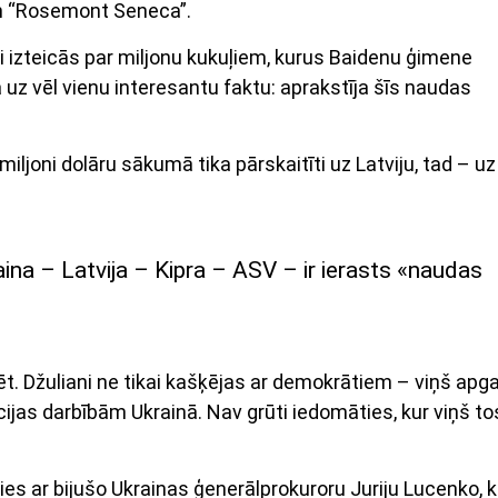
m “Rosemont Seneca”.
i izteicās par miljonu kukuļiem, kurus Baidenu ģimene
uz vēl vienu interesantu faktu: aprakstīja šīs naudas
ljoni dolāru sākumā tika pārskaitīti uz Latviju, tad – uz
aina – Latvija – Kipra – ASV – ir ierasts «naudas
zēt. Džuliani ne tikai kašķējas ar demokrātiem – viņš apga
ijas darbībām Ukrainā. Nav grūti iedomāties, kur viņš to
ies ar bijušo Ukrainas ģenerālprokuroru Juriju Lucenko, 