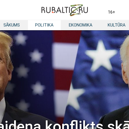
16+
SĀKUMS
POLITIKA
EKONOMIKA
KULTŪRA
idena konflikts skā