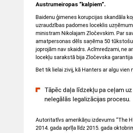
Austrumeiropas “kalpiem”.
Baidenu ģimenes korupcijas skandāla kop
uzraudzības padomes loceklis uzņēmumā 
ministram Nikolajam Zločevskim. Par s
amatpersonas dēls saņēma 50 tūkstošu do
joprojām nav skaidrs. Acīmredzami, ne 
locekļu sarakstā bija Zločevska garantija
Bet tik lielai zivij, kā Hanters ar algu vien 
Tāpēc daļa līdzekļu pa ceļam uz 
nelegālās legalizācijas procesu.
Autoritatīvs amerikāņu izdevums “The Hil
2014. gada aprīļa līdz 2015. gada oktobrim