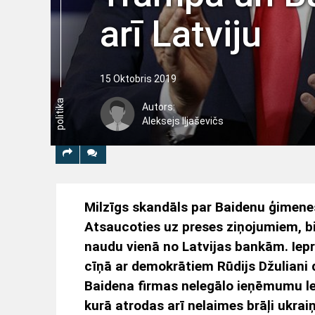
arī Latviju
15 Oktobris 2019
politika
Autors:
Aleksejs Iļjaševičs
Milzīgs skandāls par Baidenu ģimenes 
Atsaucoties uz preses ziņojumiem, b
naudu vienā no Latvijas bankām. Iepr
cīņā ar demokrātiem Rūdijs Džuliani 
Baidena firmas nelegālo ieņēmumu leg
kurā atrodas arī nelaimes brāļi ukrai