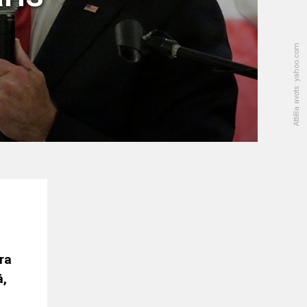
Attēla avots: yahoo.com
ra
ā,