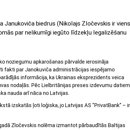
a Janukoviča biedrus (Nikolajs Zločevskis ir vien
domās par nelikumīgi iegūto līdzekļu legalizēšanu
sko noziegumu apkarošanas pārvalde ierosināja
dīti fakti par Janokuviča administrācijas iespējamo
arādījās informācija, ka Ukrainas eksprezidents veica
uvas nodaļās. Pēc Lielbritānijas preses izdevumu datiem
ska nauda arī nāca no Latvijas.
stā izskatās ļoti loģiska, jo Latvijas AS “PrivatBank” – ir
gadā Zločevskis nolēma izmantot pārbaudītās Baltijas