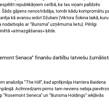
espēlēt republikāņiem cerībā, ka tas viņam palīdzēs
ā. Šāds gājiens nenostrādāja, tomēr kādu kompromātu p
arēja kā avansu iedot Džuliani (Viktora Šokina laikā, kuru
a nodarbojās ar “Burisma” uzņēmuma lietu). Pilnīgi
 minētā «atmazgāšanas» ķēde.
emont Senaca” finanšu darbību latviešu žurnālist
 analizēja “The Hill”, kad aprēķināja Hantera Baidena
pānijā. Acīmredzami pirms tam neviens nebija pievērsi
p “Rosemont Seneca” un “Burisma Holdings” iekļāvās