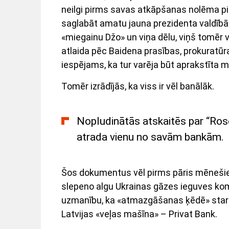
neilgi pirms savas atkāpšanas nolēma pi
saglabāt amatu jauna prezidenta valdīb
«miegainu Džo» un viņa dēlu, viņš tomēr v
atlaida pēc Baidena prasības, prokuratūr
iespējams, ka tur varēja būt aprakstīta
Tomēr izrādījās, ka viss ir vēl banālāk.
Nopludinātās atskaitēs par “Ros
atrada vienu no savām bankām.
Šos dokumentus vēl pirms pāris mēnešiem
slepeno algu Ukrainas gāzes ieguves kom
uzmanību, ka «atmazgāšanas ķēdē» star
Latvijas «veļas mašīna» – Privat Bank.