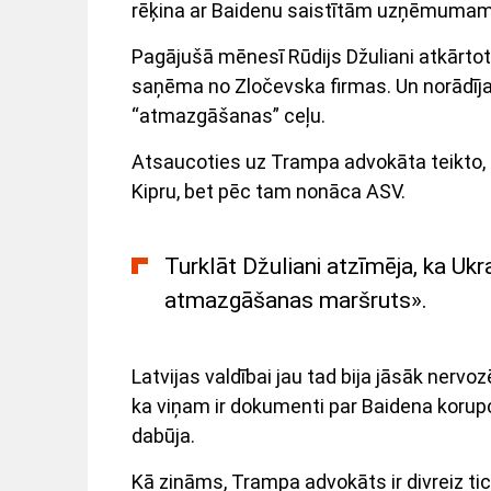
rēķina ar Baidenu saistītām uzņēmuma
Pagājušā mēnesī Rūdijs Džuliani atkārtot
saņēma no Zločevska firmas. Un norādīja 
“atmazgāšanas” ceļu.
Atsaucoties uz Trampa advokāta teikto, mi
Kipru, bet pēc tam nonāca ASV.
Turklāt Džuliani atzīmēja, ka Ukr
atmazgāšanas maršruts».
Latvijas valdībai jau tad bija jāsāk nervo
ka viņam ir dokumenti par Baidena korupc
dabūja.
Kā zināms, Trampa advokāts ir divreiz tic