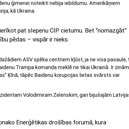
enu ģimenei noteikti nebija iebildumu. Amerikāņiem
rija, kā Ukraina.
 ierīkot pat slepenu CIP cietumu. Bet “nomazgāt”
bu pēdas – vispār ir nieks.
 dažādiem ASV spēka centriem kļūst, ja ne visa pasaule, 
Baidenu Trampa komanda meklē ne tikai Ukrainā. Ir zinām
as” Ķīnā, tāpēc Baidenu korupcijas lietas svārsts var
rezidentam Volodimiram Zelenskim, gan bijušajām Latvija
onako Enerģētikas drošības forumā, kura